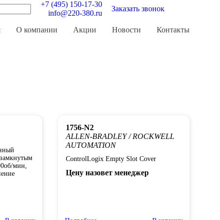
+7 (495) 150-17-30
Заказать звонок
info@220-380.ru
0
я
О компании
Акции
Новости
Контакты
1756-N2
ALLEN-BRADLEY / ROCKWELL
AUTOMATION
онный
озамкнутым
ControlLogix Empty Slot Cover
00об/мин,
Цену назовет менеджер
нение