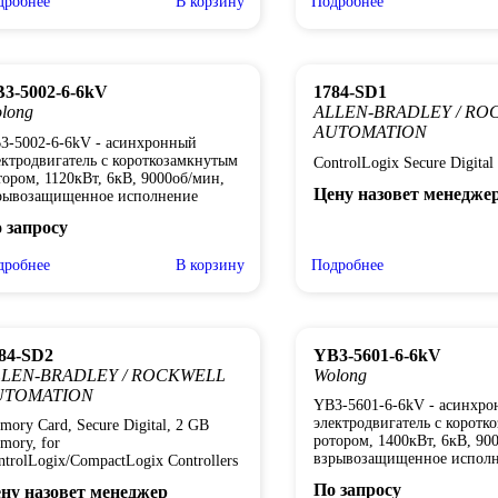
дробнее
В корзину
Подробнее
3-5002-6-6kV
1784-SD1
long
ALLEN-BRADLEY / RO
AUTOMATION
3-5002-6-6kV - асинхронный
ектродвигатель с короткозамкнутым
ControlLogix Secure Digital
тором, 1120кВт, 6кВ, 9000об/мин,
Цену назовет менедже
рывозащищенное исполнение
 запросу
дробнее
В корзину
Подробнее
84-SD2
YB3-5601-6-6kV
LLEN-BRADLEY / ROCKWELL
Wolong
UTOMATION
YB3-5601-6-6kV - асинхр
электродвигатель с коротк
mory Card, Secure Digital, 2 GB
ротором, 1400кВт, 6кВ, 90
mory, for
взрывозащищенное испол
ntrolLogix/CompactLogix Controllers
По запросу
ну назовет менеджер