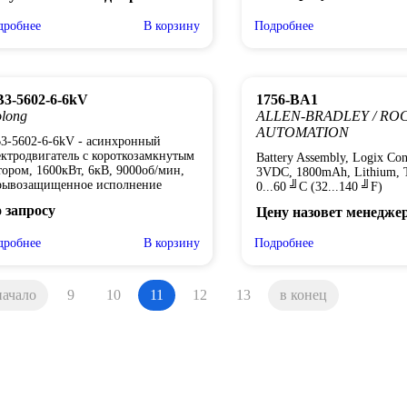
дробнее
В корзину
Подробнее
3-5602-6-6kV
1756-BA1
long
ALLEN-BRADLEY / RO
AUTOMATION
3-5602-6-6kV - асинхронный
ектродвигатель с короткозамкнутым
Battery Assembly, Logix Cont
тором, 1600кВт, 6кВ, 9000об/мин,
3VDC, 1800mAh, Lithium, 
рывозащищенное исполнение
0...60 ╝C (32...140 ╝F)
 запросу
Цену назовет менедже
дробнее
В корзину
Подробнее
начало
9
10
11
12
13
в конец