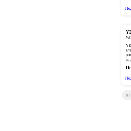
По
YB
Wo
YB
эл
ро
вз
По
По
в 