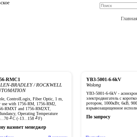
вское
Главна
756-RMC1
YB3-5001-6-6kV
LLEN-BRADLEY / ROCKWELL
Wolong
UTOMATION
YB3-5001-6-6kV - асинхр
электродвигатель с коротк
le, ControlLogix, Fiber Optic, 1 m,
ротором, 1000кВт, 6кВ, 90
r use with 1756-RM, 1756-RM2,
взрывозащищенное испол
56-RMXT and 1756-RM2XT,
dundancy, Operating Temperature
По запросу
...70 ╝C (-13...158 ╝F)
ну назовет менеджер