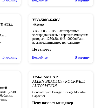
В корзину
Подробнее
В корзину
YB3-5003-6-6kV
CKWELL
Wolong
YB3-5003-6-6kV - асинхронный
электродвигатель с короткозамкнутым
 Card
ротором, 1250кВт, 6кВ, 9000об/мин,
р
взрывозащищенное исполнение
По запросу
В корзину
Подробнее
В корзину
1756-ESMCAP
ALLEN-BRADLEY / ROCKWELL
AUTOMATION
онный
озамкнутым
ControlLogix Energy Storage Module-
00об/мин,
Capacitor
нение
Цену назовет менеджер