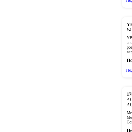
По
YB
Wo
YB
эл
ро
вз
По
По
17
A
A
Me
Me
Co
Це