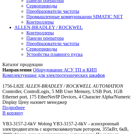
Панели оператора
Сервоприводы
Преобразователи частоты
Промышленные коммуникации SIMATIC NET
Контроллеры
ALLEN-BRADLEY / ROCKWEL
Контроллеры
Панели оператора
Преобразователи частоты
Сервоприводы
Устройства плавного пуска
Каталог продукции
Направления
Оборудование АСУ ТП и КИП
Комплектующие для электротехнических шкафов
1756-L82E
ALLEN-BRADLEY / ROCKWELL AUTOMATION
Controller, ControlLogix, 5 MB User Memory, USB Port, 1GB
Ethernet port, 175 EtherNet/IP Devices, 4 Character Alpha/Numeric
Display
Цену назовет менеджер
Подробнее
В корзину
YB3-3157-2-6kV
Wolong
YB3-3157-2-6kV - асинхронный
электродвигатель с короткозамкнутым ротором, 355кВт, 6кВ,