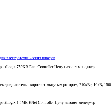
ля электротехнических шкафов
actLogix 750KB Enet Controller
Цену назовет менеджер
ектродвигатель с короткозамкнутым ротором, 710кВт, 10кВ, 15
actLogix 1.5MB ENet Controller
Цену назовет менеджер