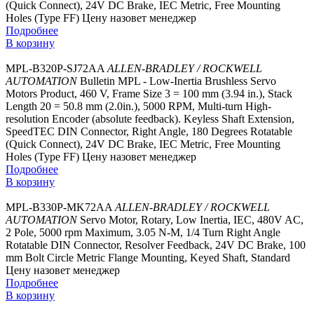
(Quick Connect), 24V DC Brake, IEC Metric, Free Mounting
Holes (Type FF)
Цену назовет менеджер
Подробнее
В корзину
MPL-B320P-SJ72AA
ALLEN-BRADLEY / ROCKWELL
AUTOMATION
Bulletin MPL - Low-Inertia Brushless Servo
Motors Product, 460 V, Frame Size 3 = 100 mm (3.94 in.), Stack
Length 20 = 50.8 mm (2.0in.), 5000 RPM, Multi-turn High-
resolution Encoder (absolute feedback). Keyless Shaft Extension,
SpeedTEC DIN Connector, Right Angle, 180 Degrees Rotatable
(Quick Connect), 24V DC Brake, IEC Metric, Free Mounting
Holes (Type FF)
Цену назовет менеджер
Подробнее
В корзину
MPL-B330P-MK72AA
ALLEN-BRADLEY / ROCKWELL
AUTOMATION
Servo Motor, Rotary, Low Inertia, IEC, 480V AC,
2 Pole, 5000 rpm Maximum, 3.05 N-M, 1/4 Turn Right Angle
Rotatable DIN Connector, Resolver Feedback, 24V DC Brake, 100
mm Bolt Circle Metric Flange Mounting, Keyed Shaft, Standard
Цену назовет менеджер
Подробнее
В корзину