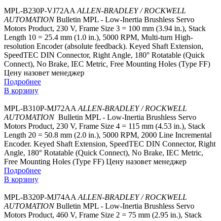
MPL-B230P-VJ72AA
ALLEN-BRADLEY / ROCKWELL
AUTOMATION
Bulletin MPL - Low-Inertia Brushless Servo
Motors Product, 230 V, Frame Size 3 = 100 mm (3.94 in.), Stack
Length 10 = 25.4 mm (1.0 in.), 5000 RPM, Multi-turn High-
resolution Encoder (absolute feedback). Keyed Shaft Extension,
SpeedTEC DIN Connector, Right Angle, 180° Rotatable (Quick
Connect), No Brake, IEC Metric, Free Mounting Holes (Type FF)
Цену назовет менеджер
Подробнее
В корзину
MPL-B310P-MJ72AA
ALLEN-BRADLEY / ROCKWELL
AUTOMATION
Bulletin MPL - Low-Inertia Brushless Servo
Motors Product, 230 V, Frame Size 4 = 115 mm (4.53 in.), Stack
Length 20 = 50.8 mm (2.0 in.), 5000 RPM, 2000 Line Incremental
Encoder. Keyed Shaft Extension, SpeedTEC DIN Connector, Right
Angle, 180° Rotatable (Quick Connect), No Brake, IEC Metric,
Free Mounting Holes (Type FF)
Цену назовет менеджер
Подробнее
В корзину
MPL-B320P-MJ74AA
ALLEN-BRADLEY / ROCKWELL
AUTOMATION
Bulletin MPL - Low-Inertia Brushless Servo
Motors Product, 460 V, Frame Size 2 = 75 mm (2.95 in.), Stack