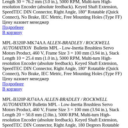
Length 30 = 76.2 mm (3.0 in.), 5000 RPM, Multi-turn High-
resolution Encoder (absolute feedback). Keyed Shaft Extension,
SpeedTEC DIN Connector, Right Angle, 180° Rotatable (Quick
Connect), No Brake, IEC Metric, Free Mounting Holes (Type FF)
Цену назовет менеджер
Подробнее
В корзину
MPL-B320P-MK74AA
ALLEN-BRADLEY / ROCKWELL
AUTOMATION
Bulletin MPL - Low-Inertia Brushless Servo
Motors Product, 460 V, Frame Size 3 = 100 mm (3.94 in.), Stack
Length 10 = 25.4 mm (1.0 in.), 5000 RPM, Multi-turn High-
resolution Encoder (absolute feedback). Keyed Shaft Extension,
SpeedTEC DIN Connector, Right Angle, 180° Rotatable (Quick
Connect), No Brake, IEC Metric, Free Mounting Holes (Type FF)
Цену назовет менеджер
Подробнее
В корзину
MPL-B320P-RJ74AA
ALLEN-BRADLEY / ROCKWELL
AUTOMATION
Bulletin MPL - Low-Inertia Brushless Servo
Motors Product, 460 V, Frame Size 3 = 100 mm (3.94 in.), Stack
Length 20 = 50.8 mm (2.0in.), 5000 RPM, Multi-turn High-
resolution Encoder (absolute feedback). Keyed Shaft Extension,
SpeedTEC DIN Connector, Right Angle, 180 Degrees Rotatable