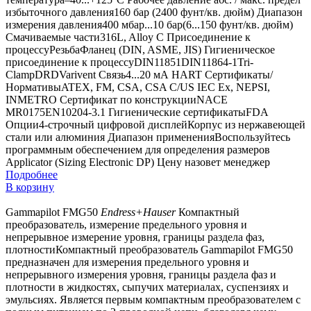
избыточного давления160 бар (2400 фунт/кв. дюйм) Диапазон
измерения давления400 мбар...10 бар(6...150 фунт/кв. дюйм)
Смачиваемые части316L, Alloy C Присоединение к
процессуРезьбаФланец (DIN, ASME, JIS) Гигиеническое
присоединение к процессуDIN11851DIN11864-1Tri-
ClampDRDVarivent Связь4...20 мА HART Сертификаты/
НормативыATEX, FM, CSA, CSA C/US IEC Ex, NEPSI,
INMETRO Сертификат по конструкцииNACE
MR0175EN10204-3.1 Гигиенические сертификатыFDA
Опции4-строчный цифровой дисплейКорпус из нержавеющей
стали или алюминия Диапазон примененияВоспользуйтесь
программным обеспечением для определения размеров
Applicator (Sizing Electronic DP)
Цену назовет менеджер
Подробнее
В корзину
Gammapilot FMG50
Endress+Hauser
Компактный
преобразователь, измерение предельного уровня и
непрерывное измерение уровня, границы раздела фаз,
плотностиКомпактный преобразователь Gammapilot FMG50
предназначен для измерения предельного уровня и
непрерывного измерения уровня, границы раздела фаз и
плотности в жидкостях, сыпучих материалах, суспензиях и
эмульсиях. Является первым компактным преобразователем с