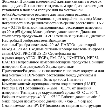
Жидкости Принцип измеренияОткрытые каналы Заголовок
для продуктаИсполнение с отдельным преобразователем для
установки в полевом корпусе или на монтажной
рейкеЭкономичное решение для измерения расхода в
открытом канале на установках для воды/сточных вод Макс.
погрешность измеренияточность:измерение расстояний: +/- 2
мм + 0,17% Диапазон измерениямакс. расстояние измерения
до 20 м (65 футов) Макс. рабочее давлениеатм. Диапазон
температур продукта-40...95°C Степень защитыIP68 Дисплей/
НастройкаПреобразователь Выходные
сигналыПреобразователь:4...20 мА HARTОпция: второй
выход 4...20 мА Входные сигналыПреобразователь Цифровая
связьHART, PROFIBUS DP Сертификаты на
взрывозащитуATEX, IECEx, FM, CSA, INMETRO, NEPSI,
EAC Ex Непрерывное измерение/жидкие продукты Принцип
измеренияУльтразвуковой Характеристики/
ПрименениеРаздельное исполнение с полевым корпусом или
под монтаж на DIN-рейку, расстояние между датчиком и
преобразователем может быть до 300м Питание /
Коммуникация4х-проводная схема подключения (HART,
Profibus DP) Погрешность+/- 2мм + 0.17% от значения
измерения Температура окружающей среды-40 °C ... 95 °C
Рабочая температура-40 °C ... 95 °C Рабочее давление абс. /
макс. предел избыточного давления0.7 бар ... 4 бар абс
Смачиваемые частиPVDF (полностью сварная конструкция