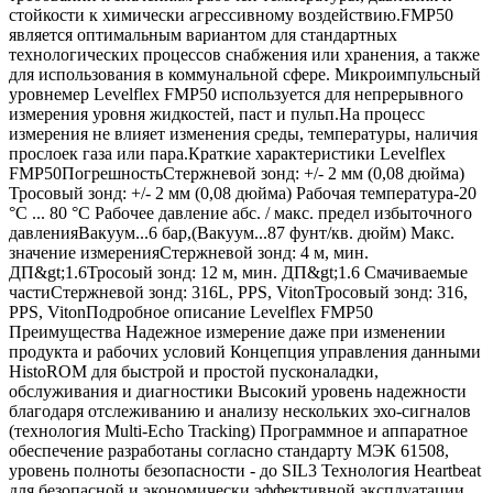
стойкости к химически агрессивному воздействию.FMP50
является оптимальным вариантом для стандартных
технологических процессов снабжения или хранения, а также
для использования в коммунальной сфере. Микроимпульсный
уровнемер Levelflex FMP50 используется для непрерывного
измерения уровня жидкостей, паст и пульп.На процесс
измерения не влияет изменения среды, температуры, наличия
прослоек газа или пара.Краткие характеристики Levelflex
FMP50ПогрешностьСтержневой зонд: +/- 2 мм (0,08 дюйма)
Тросовый зонд: +/- 2 мм (0,08 дюйма) Рабочая температура-20
°C ... 80 °C Рабочее давление абс. / макс. предел избыточного
давленияВакуум...6 бар,(Вакуум...87 фунт/кв. дюйм) Макс.
значение измеренияСтержневой зонд: 4 м, мин.
ДП&gt;1.6Тросоый зонд: 12 м, мин. ДП&gt;1.6 Смачиваемые
частиСтержневой зонд: 316L, PPS, VitonТросовый зонд: 316,
PPS, VitonПодробное описание Levelflex FMP50
Преимущества Надежное измерение даже при изменении
продукта и рабочих условий Концепция управления данными
HistoROM для быстрой и простой пусконаладки,
обслуживания и диагностики Высокий уровень надежности
благодаря отслеживанию и анализу нескольких эхо-сигналов
(технология Multi-Echo Tracking) Программное и аппаратное
обеспечение разработаны согласно стандарту МЭК 61508,
уровень полноты безопасности - до SIL3 Технология Heartbeat
для безопасной и экономически эффективной эксплуатации