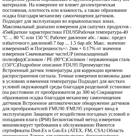
материалов. На измерение не влияет диэлектрическая
постоянная, плотность или влажность, а также образование
осадка благодаря механизму самоочищения датчиков.
Подходит для эксплуатации во взрывоопасных зонах.
Максимальный диапазон измерения для сыпучих продуктов -
45мКраткие характеристики FDU95Рабочая температура-40
°C ... 80 °C или 150 °C Рабочее давление абс. / макс. предел
избыточного давления0.7 бар ... 1.5 бар абс Макс. значение
измерения45 м Погрешность+/- 2мм + 0.17% от значения
измерения Смачиваемые частиUP (ненасыщенный
полиэфир)Силикон / PE (80°C)Силикон / нержавеющая сталь
(150°C)Подробное описание FDU95 Преимущества
Встроенный датчик температуры для коррекции времени
распространения сигнала. Точные измерения возможны даже
в условиях изменения температуры Подходит для жестких
условий окружающей среды благодаря раздельной установке
(на расстоянии от преобразователя до 300 м) Сокращение
образования осадка благодаря механизму самоочищения
датчиков Встроенное автоматическое обнаружение датчиков
для преобразователей FMU90 /FMU95 упрощает ввод в
эксплуатацию Защищен от воздействия погодных условий и
попадания влаги (IP68) Бесконтактный метод измерения
минимизирует требования к обслуживанию Имеются
сертификаты Dust-Ex и Gas-Ex (ATEX, FM, CSA) Область
применения Датчик для непрерывного, бесконтактного