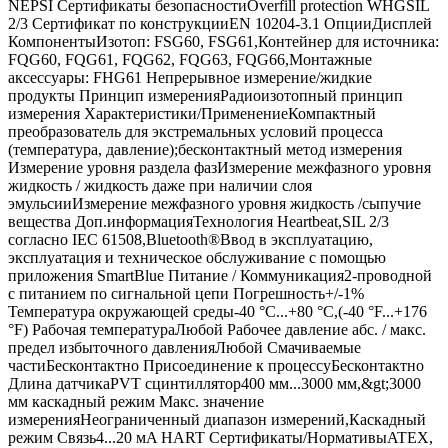
NEPSI Сертификаты безопасностиOverfill protection WHGSIL
2/3 Сертификат по конструкцииEN 10204-3.1 ОпцииДисплей
КомпонентыИзотоп: FSG60, FSG61,Контейнер для источника:
FQG60, FQG61, FQG62, FQG63, FQG66,Монтажные
аксессуары: FHG61 Непрерывное измерение/жидкие
продукты Принцип измеренияРадиоизотопный принцип
измерения Характеристики/ПрименениеКомпактный
преобразователь для экстремальных условий процесса
(температура, давление);бесконтактный метод измерения
Измерение уровня раздела фазИзмерение межфазного уровня
жидкость / жидкость даже при наличии слоя
эмульсииИзмерение межфазного уровня жидкость /сыпучие
вещества Доп.информацияТехнология Heartbeat,SIL 2/3
согласно IEC 61508,Bluetooth®Ввод в эксплуатацию,
эксплуатация и техническое обслуживание с помощью
приложения SmartBlue Питание / Коммуникация2-проводной
с питанием по сигнальной цепи Погрешность+/-1%
Температура окружающей среды-40 °C...+80 °C,(-40 °F...+176
°F) Рабочая температураЛюбой Рабочее давление абс. / макс.
предел избыточного давленияЛюбой Смачиваемые
частиБесконтактно Присоединение к процессуБесконтактно
Длина датчикаPVT сцинтиллятор400 мм...3000 мм,&gt;3000
мм каскадный режим Макс. значение
измеренияНеограниченный диапазон измерений,Каскадный
режим Связь4...20 мA HART Сертификаты/НормативыATEX,