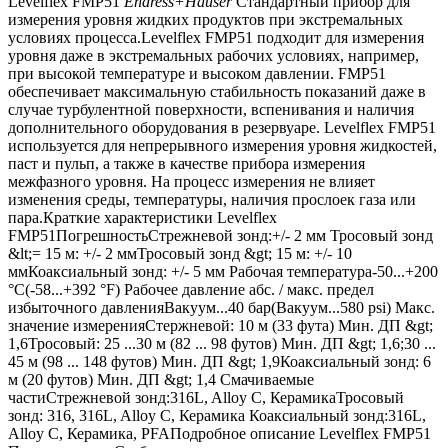
Levelflex FMP51
Endress+Hauser
Стандартный прибор для
измерения уровня жидких продуктов при экстремальных
условиях процесса.Levelflex FMP51 подходит для измерения
уровня даже в экстремальных рабочих условиях, например,
при высокой температуре и высоком давлении. FMP51
обеспечивает максимальную стабильность показаний даже в
случае турбулентной поверхности, вспенивания и наличия
дополнительного оборудования в резервуаре. Levelflex FMP51
используется для непрерывного измерения уровня жидкостей,
паст и пульп, а также в качестве прибора измерения
межфазного уровня. На процесс измерения не влияет
изменения среды, температуры, наличия прослоек газа или
пара.Краткие характеристики Levelflex
FMP51ПогрешностьСтрежневой зонд:+/- 2 мм Тросовый зонд
&lt;= 15 м: +/- 2 ммТросовый зонд &gt; 15 м: +/- 10
ммКоаксиальный зонд: +/- 5 мм Рабочая температура-50...+200
°C(-58...+392 °F) Рабочее давление абс. / макс. предел
избыточного давленияВакуум...40 бар(Вакуум...580 psi) Макс.
значение измеренияСтержневой: 10 м (33 фута) Мин. ДП &gt;
1,6Тросовый: 25 ...30 м (82 ... 98 футов) Мин. ДП &gt; 1,6;30 ...
45 м (98 ... 148 футов) Мин. ДП &gt; 1,9Коаксиальный зонд: 6
м (20 футов) Мин. ДП &gt; 1,4 Смачиваемые
частиСтрежневой зонд:316L, Alloy C, КерамикаТросовый
зонд: 316, 316L, Alloy C, Керамика Коаксиальный зонд:316L,
Alloy C, Керамика, PFAПодробное описание Levelflex FMP51