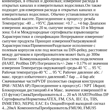
конвейерах, в отвалах и дробилках; измерение расхода в
открытых каналах и измерительных водосливах.Он также
подходит для измерения расхода в открытых каналах и
измерительных водосливах. Обычно устанавливается на
небольшой высоте. Присоединение к процессу: резьба
Температура: -40 ... +95°C Давление: +0.7 ... +4 бар Диапазон
измерения: жидкости 20 м, сыпучие вещества 10 м Мертвая
зона: 0.4 м Международные сертификаты взрывозащиты
Характеристики и спецификации Непрерывное измерение/
сыпучие продукты Принцип измеренияУльтразвуковой
Характеристики/ПрименениеРаздельное исполнение с
полевым корпусом или под монтаж на DIN-рейку, расстояние
между датчиком и преобразователем может быть до 300м
Питание / Коммуникация4х-проводная схема подключения
(HART, Profibus DP) Погрешность+/- 2мм + 0.17% от значения
измерения Температура окружающей среды-40 °C ... 95 °C
Рабочая температура-40 °C ... 95 °C Рабочее давление абс. /
макс. предел избыточного давления0.7 бар ... 4 бар абс
Смачиваемые частиPVDF (полностью сварная конструкция
IP68 / NEMA 6P) Присоединение к процессуG / NPT 1&quot;
Блокирующая дистанция0.4 м Макс. значение измерения10 м
(33 футов) СвязьПреобразователь:4 ... 20 мА HARTProfibus DP
Сертификаты/НормативыATEX, FM, CSA, IEC Ex, TIIS,
INMETRO, NEPSI, EAC Ex ОпцииВторой выходной сигнал
4...20мА КомпонентыПреобразователь:FMU90, FMU95