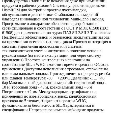
Преимущества Стабильные показания даже при изменении
продукта и рабочих условий Система управления данными
HistoROM для быстрой и простой пусконаладки,
обслуживания и диагностики Стабильность измерений
благодаря инновационной технологии Multi-Echo Tracking
Программное и аппаратное обеспечение разработано и
сертифицировано в соответствии с ГОСТ Р МЭК 61508 (IEC
61508) для применения в контурах ПАЗ SIL2/SIL3 Технология
Heartbeat для эффективной и безопасной эксплуатации завода
на протяжении всего жизненного цикла Простая интеграция в
системы управления процессами или системы
технологического учета и интуитивно понятное меню на
русском языке (на месте эксплуатации или через систему
управления) Простота контрольных испытаний на
соответствие SIL и WHG экономит время и средства Область
применения Доступны исполнения с тросовым, стержневым
или коаксиальным зондом. Присоединение к процессу: резьба
или фланец Температура: -50 ... +200°C Давление: -1 ... +40
бар Максимальный диапазон измерений: стержневый зонд -
10 м, тросовый зонд - 45 м, коаксиальный зонд - 6 м
Погрешность: ±2 мм Международные сертификаты на
применения во взрывоопасных зонах, калибровочный
протокол по 5 точкам, защита от перелива WHG,
функциональная безопасность SIL Характеристики и
спецификации Непрерывное измерение/жидкие продукты