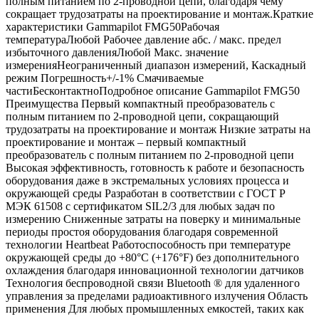
полным питанием по 2-проводной цепи, благодаря чему
сокращает трудозатраты на проектирование и монтаж.Краткие
характеристики Gammapilot FMG50Рабочая
температураЛюбой Рабочее давление абс. / макс. предел
избыточного давленияЛюбой Макс. значение
измеренияНеограниченный диапазон измерений, Каскадный
режим Погрешность+/-1% Смачиваемые
частиБесконтактноПодробное описание Gammapilot FMG50
Преимущества Первый компактный преобразователь с
полным питанием по 2-проводной цепи, сокращающий
трудозатраты на проектирование и монтаж Низкие затраты на
проектирование и монтаж – первый компактный
преобразователь с полным питанием по 2-проводной цепи
Высокая эффективность, готовность к работе и безопасность
оборудования даже в экстремальных условиях процесса и
окружающей среды Разработан в соответствии с ГОСТ Р
МЭК 61508 с сертификатом SIL2/3 для любых задач по
измерению Сниженные затраты на поверку и минимальные
периоды простоя оборудования благодаря современной
технологии Heartbeat Работоспособность при температуре
окружающей среды до +80°C (+176°F) без дополнительного
охлаждения благодаря инновационной технологии датчиков
Технология беспроводной связи Bluetooth ® для удаленного
управления за пределами радиоактивного излучения Область
применения Для любых промышленных емкостей, таких как