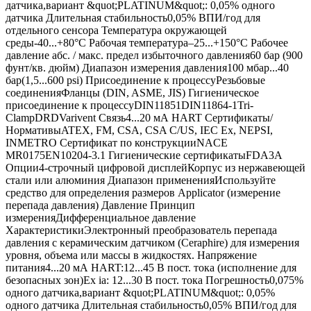
датчика,вариант &quot;PLATINUM&quot;: 0,05% одного
датчика Длительная стабильность0,05% ВПИ/год для
отдельного сенсора Температура окружающей
среды-40...+80°C Рабочая температура–25...+150°C Рабочее
давление абс. / макс. предел избыточного давления60 бар (900
фунт/кв. дюйм) Диапазон измерения давления100 мбар...40
бар(1,5...600 psi) Присоединение к процессуРезьбовые
соединенияФланцы (DIN, ASME, JIS) Гигиеническое
присоединение к процессуDIN11851DIN11864-1Tri-
ClampDRDVarivent Связь4...20 мА HART Сертификаты/
НормативыATEX, FM, CSA, CSA C/US, IEC Ex, NEPSI,
INMETRO Сертификат по конструкцииNACE
MR0175EN10204-3.1 Гигиенические сертификатыFDA3A
Опции4-строчный цифровой дисплейКорпус из нержавеющей
стали или алюминия Диапазон примененияИспользуйте
средство для определения размеров Applicator (измерение
перепада давления) Давление Принцип
измеренияДифференциальное давление
ХарактеристикиЭлектронный преобразователь перепада
давления с керамическим датчиком (Ceraphire) для измерения
уровня, объема или массы в жидкостях. Напряжение
питания4...20 мА HART:12...45 В пост. тока (исполнение для
безопасных зон)Ex ia: 12...30 В пост. тока Погрешность0,075%
одного датчика,вариант &quot;PLATINUM&quot;: 0,05%
одного датчика Длительная стабильность0,05% ВПИ/год для