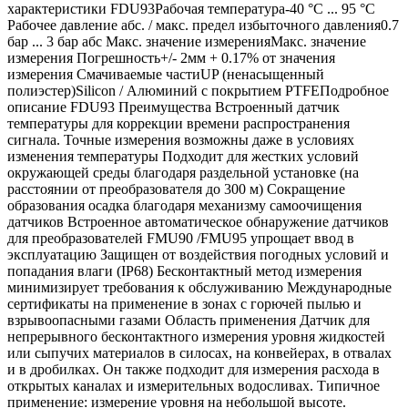
характеристики FDU93Рабочая температура-40 °C ... 95 °C
Рабочее давление абс. / макс. предел избыточного давления0.7
бар ... 3 бар абс Макс. значение измеренияМакс. значение
измерения Погрешность+/- 2мм + 0.17% от значения
измерения Смачиваемые частиUP (ненасыщенный
полиэстер)Silicon / Алюминий с покрытием PTFEПодробное
описание FDU93 Преимущества Встроенный датчик
температуры для коррекции времени распространения
сигнала. Точные измерения возможны даже в условиях
изменения температуры Подходит для жестких условий
окружающей среды благодаря раздельной установке (на
расстоянии от преобразователя до 300 м) Сокращение
образования осадка благодаря механизму самоочищения
датчиков Встроенное автоматическое обнаружение датчиков
для преобразователей FMU90 /FMU95 упрощает ввод в
эксплуатацию Защищен от воздействия погодных условий и
попадания влаги (IP68) Бесконтактный метод измерения
минимизирует требования к обслуживанию Международные
сертификаты на применение в зонах с горючей пылью и
взрывоопасными газами Область применения Датчик для
непрерывного бесконтактного измерения уровня жидкостей
или сыпучих материалов в силосах, на конвейерах, в отвалах
и в дробилках. Он также подходит для измерения расхода в
открытых каналах и измерительных водосливах. Типичное
применение: измерение уровня на небольшой высоте.