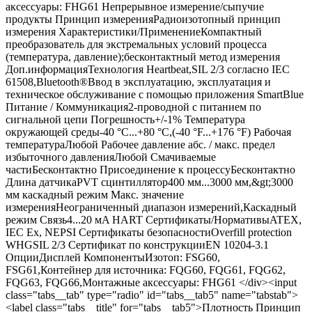
аксессуары: FHG61 Непрерывное измерение/сыпучие
продукты Принцип измеренияРадиоизотопный принцип
измерения Характеристики/ПрименениеКомпактный
преобразователь для экстремальных условий процесса
(температура, давление);бесконтактный метод измерения
Доп.информацияТехнология Heartbeat,SIL 2/3 согласно IEC
61508,Bluetooth®Ввод в эксплуатацию, эксплуатация и
техническое обслуживание с помощью приложения SmartBlue
Питание / Коммуникация2-проводной с питанием по
сигнальной цепи Погрешность+/-1% Температура
окружающей среды-40 °C...+80 °C,(-40 °F...+176 °F) Рабочая
температураЛюбой Рабочее давление абс. / макс. предел
избыточного давленияЛюбой Смачиваемые
частиБесконтактно Присоединение к процессуБесконтактно
Длина датчикаPVT сцинтиллятор400 мм...3000 мм,&gt;3000
мм каскадный режим Макс. значение
измеренияНеограниченный диапазон измерений,Каскадный
режим Связь4...20 мA HART Сертификаты/НормативыATEX,
IEC Ex, NEPSI Сертификаты безопасностиOverfill protection
WHGSIL 2/3 Сертификат по конструкцииEN 10204-3.1
ОпцииДисплей КомпонентыИзотоп: FSG60,
FSG61,Контейнер для источника: FQG60, FQG61, FQG62,
FQG63, FQG66,Монтажные аксессуары: FHG61 </div><input
class="tabs__tab" type="radio" id="tabs__tab5" name="tabstab">
<label class="tabs__title" for="tabs__tab5">Плотность Принцип