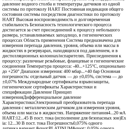
давление водного столба и температуры датчиков из одной
системы по протоколу HART Постоянная индикация общего
состояния системы посредством диагностики по протоколу
HART Высокая воспроизводимость и долговременная
стабильность Безопасность технологического процесса
достигается за счет присоединений к процессу небольшого
размера, устанавливаемых заподлицо, в гигиенических
процессах Область применения Система предназначена для
измерения перепада давления, уровня, объема или массы в
жидкостях в резервуарах, находящихся под давлением, и в
дистилляционных колоннах/испарителях. Присоединения к
процессу: различные резьбовые, фланцевые и гигиенические
соединения Температура процесса: -40...+125°C, опционально
до +250° Диапазон измерения: 400 мбар...+40 бар Основная
погрешность: отдельный датчик — до ±0,05%, система — до
±0,07% Международные сертификаты взрывозащиты,
гигиенические сертификаты Характеристики и
спецификации Давление Принцип
измеренияДифференциальное давление
ХарактеристикиЭлектронный преобразователь перепада
давления с металлическим датчиком для измерения уровня,
объема или массы в жидкостях. Напряжение питания4...20 мА
HART:12...45 В пост. тока (исполнение для безопасных зон)Ex
ia: 12...30 В пост. тока Погрешность0,075% одного
датчика,вариант &quot;PLATINUM&quot;: 0,05% одного