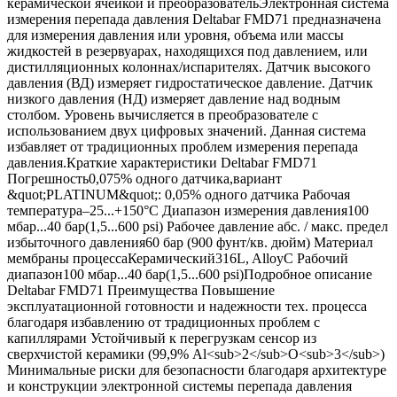
керамической ячейкой и преобразовательЭлектронная система
измерения перепада давления Deltabar FMD71 предназначена
для измерения давления или уровня, объема или массы
жидкостей в резервуарах, находящихся под давлением, или
дистилляционных колоннах/испарителях. Датчик высокого
давления (ВД) измеряет гидростатическое давление. Датчик
низкого давления (НД) измеряет давление над водным
столбом. Уровень вычисляется в преобразователе с
использованием двух цифровых значений. Данная система
избавляет от традиционных проблем измерения перепада
давления.Краткие характеристики Deltabar FMD71
Погрешность0,075% одного датчика,вариант
&quot;PLATINUM&quot;: 0,05% одного датчика Рабочая
температура–25...+150°C Диапазон измерения давления100
мбар...40 бар(1,5...600 psi) Рабочее давление абс. / макс. предел
избыточного давления60 бар (900 фунт/кв. дюйм) Материал
мембраны процессаКерамический316L, AlloyC Рабочий
диапазон100 мбар...40 бар(1,5...600 psi)Подробное описание
Deltabar FMD71 Преимущества Повышение
эксплуатационной готовности и надежности тех. процесса
благодаря избавлению от традиционных проблем с
капиллярами Устойчивый к перегрузкам сенсор из
сверхчистой керамики (99,9% Al<sub>2</sub>O<sub>3</sub>)
Минимальные риски для безопасности благодаря архитектуре
и конструкции электронной системы перепада давления