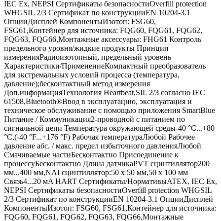
IEC Ex, NEPSI Сертификаты безопасностиOverfill protection
WHGSIL 2/3 Сертификат по конструкцииEN 10204-3.1
ОпцииДисплей КомпонентыИзотоп: FSG60,
FSG61,Контейнер для источника: FQG60, FQG61, FQG62,
FQG63, FQG66,Монтажные аксессуары: FHG61 Контроль
предельного уровня/жидкие продукты Принцип
измеренияРадиоизотопный, предельный уровень
Характеристики/ПрименениеКомпактный преобразователь
для экстремальных условий процесса (температура,
давление);бесконтактный метод измерения
Доп.информацияТехнология Heartbeat,SIL 2/3 согласно IEC
61508,Bluetooth®Ввод в эксплуатацию, эксплуатация и
техническое обслуживание с помощью приложения SmartBlue
Питание / Коммуникация2-проводной с питанием по
сигнальной цепи Температура окружающей среды-40 °C...+80
°C,(-40 °F...+176 °F) Рабочая температураЛюбой Рабочее
давление абс. / макс. предел избыточного давленияЛюбой
Смачиваемые частиБесконтактно Присоединение к
процессуБесконтактно Длина датчикаPVT сцинтиллятор200
мм...400 мм,NAI сцинтиллятор:50 x 50 мм,50 x 100 мм
Связь4...20 мA HART Сертификаты/НормативыATEX, IEC Ex,
NEPSI Сертификаты безопасностиOverfill protection WHGSIL
2/3 Сертификат по конструкцииEN 10204-3.1 ОпцииДисплей
КомпонентыИзотоп: FSG60, FSG61,Контейнер для источника:
FQG60, FQG61, FQG62, FQG63, FQG66,Монтажные