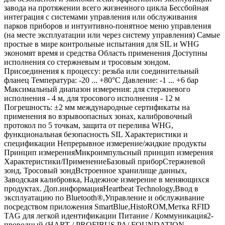
завода на протяжении всего жизненного цикла Бессбойная
интеграция с системами управления или обслуживания
парков приборов и интуитивно-понятное меню управления
(на месте эксплуатации или через систему управления) Самые
простые в мире контрольные испытания для SIL и WHG
экономят время и средства Область применения Доступны
исполнения со стержневым и тросовым зондом.
Присоединения к процессу: резьба или соединительный
фланец Температура: -20 ... +80°C Давление: -1 ... +6 бар
Максимальный диапазон измерения: для стержневого
исполнения - 4 м, для тросового исполнения - 12 м
Погрешность: ±2 мм международные сертификаты на
применения во взрывоопасных зонах, калибровочный
протокол по 5 точкам, защита от перелива WHG,
функциональная безопасность SIL Характеристики и
спецификации Непрерывное измерение/жидкие продукты
Принцип измеренияМикроимпульсный принцип измерения
Характеристики/ПрименениеБазовый приборСтержневой
зонд, Тросовый зондВстроенное хранилище данных,
Заводская калибровка, Надежное измерение в меняющихся
продуктах. Доп.информацияHeartbeat Technology,Ввод в
эксплуатацию по Bluetooth®,Управление и обслуживание
посредством приложения SmartBlue,HistoROM,Метка RFID
TAG для легкой идентификации Питание / Коммуникация2-
проводный (HART / PROFIBUS PA/ FOUNDATION