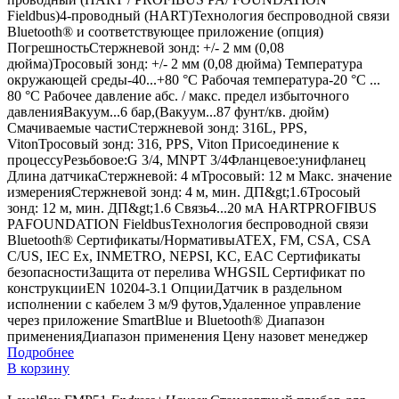
Fieldbus)4-проводный (HART)Технология беспроводной связи
Bluetooth® и соответствующее приложение (опция)
ПогрешностьСтержневой зонд: +/- 2 мм (0,08
дюйма)Тросовый зонд: +/- 2 мм (0,08 дюйма) Температура
окружающей среды-40...+80 °C Рабочая температура-20 °C ...
80 °C Рабочее давление абс. / макс. предел избыточного
давленияВакуум...6 бар,(Вакуум...87 фунт/кв. дюйм)
Смачиваемые частиСтержневой зонд: 316L, PPS,
VitonТросовый зонд: 316, PPS, Viton Присоединение к
процессуРезьбовое:G 3/4, MNPT 3/4Фланцевое:унифланец
Длина датчикаСтержневой: 4 мТросовый: 12 м Макс. значение
измеренияСтержневой зонд: 4 м, мин. ДП&gt;1.6Тросоый
зонд: 12 м, мин. ДП&gt;1.6 Связь4...20 мА HARTPROFIBUS
PAFOUNDATION FieldbusТехнология беспроводной связи
Bluetooth® Сертификаты/НормативыATEX, FM, CSA, CSA
C/US, IEC Ex, INMETRO, NEPSI, KC, EAC Сертификаты
безопасностиЗащита от перелива WHGSIL Сертификат по
конструкцииEN 10204-3.1 ОпцииДатчик в раздельном
исполнении с кабелем 3 м/9 футов,Удаленное управление
через приложение SmartBlue и Bluetooth® Диапазон
примененияДиапазон применения
Цену назовет менеджер
Подробнее
В корзину