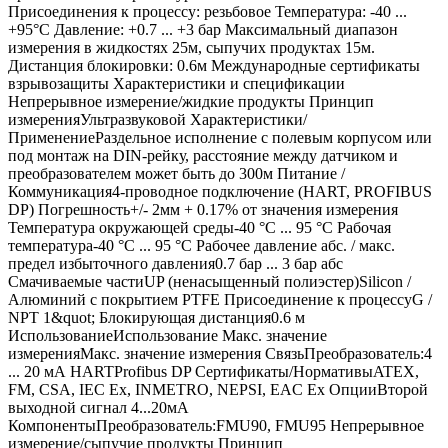
Присоединения к процессу: резьбовое Температура: -40 ...
+95°C Давление: +0.7 ... +3 бар Максимальный диапазон
измерения в жидкостях 25м, сыпучих продуктах 15м.
Дистанция блокировки: 0.6м Международные сертификаты
взрывозащиты Характеристики и спецификации
Непрерывное измерение/жидкие продукты Принцип
измеренияУльтразвуковой Характеристики/
ПрименениеРаздельное исполнение с полевым корпусом или
под монтаж на DIN-рейку, расстояние между датчиком и
преобразователем может быть до 300м Питание /
Коммуникация4-проводное подключение (HART, PROFIBUS
DP) Погрешность+/- 2мм + 0.17% от значения измерения
Температура окружающей среды-40 °C ... 95 °C Рабочая
температура-40 °C ... 95 °C Рабочее давление абс. / макс.
предел избыточного давления0.7 бар ... 3 бар абс
Смачиваемые частиUP (ненасыщенный полиэстер)Silicon /
Алюминий с покрытием PTFE Присоединение к процессуG /
NPT 1&quot; Блокирующая дистанция0.6 м
ИспользованиеИспользование Макс. значение
измеренияМакс. значение измерения СвязьПреобразователь:4
... 20 мА HARTProfibus DP Сертификаты/НормативыATEX,
FM, CSA, IEC Ex, INMETRO, NEPSI, EAC Ex ОпцииВторой
выходной сигнал 4...20мА
КомпонентыПреобразователь:FMU90, FMU95 Непрерывное
измерение/сыпучие продукты Принцип