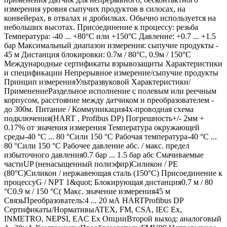
измерения уровня сыпучих продуктов в силосах, на
конвейерах, в отвалах и дробилках. Обычно используется на
небольших высотах. Присоединение к процессу: резьба
Температура: -40 ... +80°C или +150°C Давление: +0.7 ... +1.5
бар Максимальный диапазон измерения: сыпучие продукты -
45 м Дистанция блокировки: 0.7м / 80°C, 0.9м / 150°C
Международные сертификаты взрывозащиты Характеристики
и спецификации Непрерывное измерение/сыпучие продукты
Принцип измеренияУльтразвуковой Характеристики/
ПрименениеРаздельное исполнение с полевым или реечным
корпусом, расстояние между датчиком и преобразователем -
до 300м. Питание / Коммуникация4х-проводная схема
подключения(HART , Profibus DP) Погрешность+/- 2мм +
0.17% от значения измерения Температура окружающей
среды-40 °C ... 80 °Cили 150 °C Рабочая температура-40 °C ...
80 °Cили 150 °C Рабочее давление абс. / макс. предел
избыточного давления0.7 бар ... 1.5 бар абс Смачиваемые
частиUP (ненасыщенный полиэфир)Силикон / PE
(80°C)Силикон / нержавеющая сталь (150°C) Присоединение к
процессуG / NPT 1&quot; Блокирующая дистанция0.7 м / 80
°C0.9 м / 150 °C( Макс. значение измерения45 м
СвязьПреобразователь:4 ... 20 мА HARTProfibus DP
Сертификаты/НормативыATEX, FM, CSA, IEC Ex,
INMETRO, NEPSI, EAC Ex ОпцииВторой выход: аналоговый