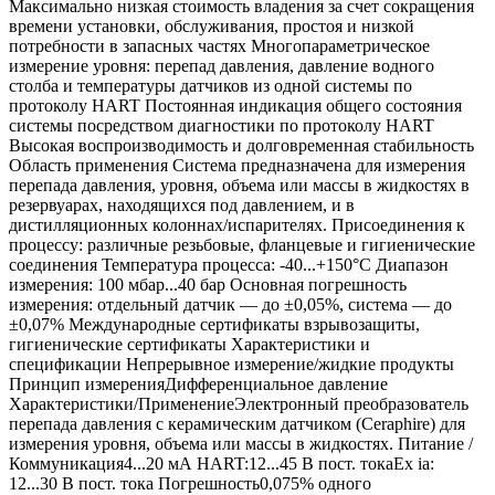
Максимально низкая стоимость владения за счет сокращения
времени установки, обслуживания, простоя и низкой
потребности в запасных частях Многопараметрическое
измерение уровня: перепад давления, давление водного
столба и температуры датчиков из одной системы по
протоколу HART Постоянная индикация общего состояния
системы посредством диагностики по протоколу HART
Высокая воспроизводимость и долговременная стабильность
Область применения Система предназначена для измерения
перепада давления, уровня, объема или массы в жидкостях в
резервуарах, находящихся под давлением, и в
дистилляционных колоннах/испарителях. Присоединения к
процессу: различные резьбовые, фланцевые и гигиенические
соединения Температура процесса: -40...+150°C Диапазон
измерения: 100 мбар...40 бар Основная погрешность
измерения: отдельный датчик — до ±0,05%, система — до
±0,07% Международные сертификаты взрывозащиты,
гигиенические сертификаты Характеристики и
спецификации Непрерывное измерение/жидкие продукты
Принцип измеренияДифференциальное давление
Характеристики/ПрименениеЭлектронный преобразователь
перепада давления с керамическим датчиком (Ceraphire) для
измерения уровня, объема или массы в жидкостях. Питание /
Коммуникация4...20 мА HART:12...45 В пост. токаEx ia:
12...30 В пост. тока Погрешность0,075% одного