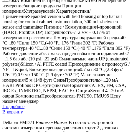
4...20мА КомпонентыПреобразователь:FMU90 Непрерывное
измерение/жидкие продукты Принцип
измеренияУльтразвуковой Характеристики/
ПрименениеSeparated version with field housing or top hat rail
housing for control cabinet instrumentation, 300 m in-between
sensor and transmitter Питание / Коммуникация4-проводной
(HART, Profibus DP) Погрешность+/- 2 мм + 0.17% от
измеряемого расстояния Температура окружающей среды-40
°C...80 °Cили 150 °C,(-40 °F...176 °Fили 302 °F) Рабочая
температура-40 °C...80 °Cили 150 °C,(-40 °F...176 °Fили 302 °F)
Рабочее давление абс. / макс. предел избыточного давления0.7
...1.5 бар абс.(10 psi...22 psi) Смачиваемые частиUP (unsaturated
polyester)Silicon / Al PTFE coated Присоединение к процессуG /
NPT 1&quot; Блокирующая дистанция0.7 м / 80 °C,(2.3 фут/
176 °F),0.9 м / 150 °C,(2.9 фут / 302 °F) Макс. значение
измерения45 м (148 фут) СвязьПреобразователь:4...20 мА
HARTProfibus DP Сертификаты/НормативыATEX, FM, CSA,
IEC Ex, INMETRO, NEPSI, EAC Ex ОпцииSecond 4...20 mA
output КомпонентыПреобразователь:FMU90, FMU95
Цену
назовет менеджер
Подробнее
В корзину
Deltabar FMD71
Endress+Hauser
В состав электронной
системы измерения перепада давления входят 2 датчика с