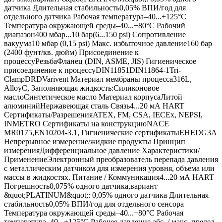
датчика Длительная стабильность0,05% ВПИ/год для
отдельного датчика Рабочая температура–40...+125°C
Температура окружающей среды–40...+80°C Рабочий
диапазон400 мбар...10 бар(6...150 psi) Сопротивление
вакуума10 мбар (0,15 psi) Макс. избыточное давление160 бар
(2400 фунт/кв. дюйм) Присоединение к
процессуРезьбаФланец (DIN, ASME, JIS) Гигиеническое
присоединение к процессуDIN11851DIN11864-1Tri-
ClampDRDVarivent Материал мембраны процесса316L,
AlloyC, Заполняющая жидкость:Силиконовое
маслоСинтетическое масло Материал корпусаЛитой
алюминийНержавеющая сталь Связь4...20 мА HART
Сертификаты/РазрешенияATEX, FM, CSA, IECEx, NEPSI,
INMETRO Сертификаты на конструкциюNACE
MR0175,EN10204-3.1, Гигиенические сертификатыEHEDG3A
Непрерывное измерение/жидкие продукты Принцип
измеренияДифференциальное давление Характеристики/
ПрименениеЭлектронный преобразователь перепада давления
с металлическим датчиком для измерения уровня, объема или
массы в жидкостях. Питание / Коммуникация4...20 мА HART
Погрешность0,075% одного датчика,вариант
&quot;PLATINUM&quot;: 0,05% одного датчика Длительная
стабильность0,05% ВПИ/год для отдельного сенсора
Температура окружающей среды–40...+80°C Рабочая
температура–40...+125°C Рабочее давление абс. / макс. предел