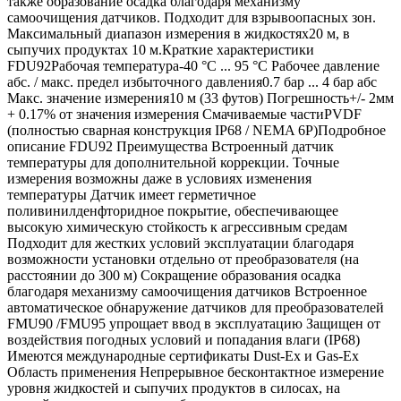
также образование осадка благодаря механизму
самоочищения датчиков. Подходит для взрывоопасных зон.
Максимальный диапазон измерения в жидкостях20 м, в
сыпучих продуктах 10 м.Краткие характеристики
FDU92Рабочая температура-40 °C ... 95 °C Рабочее давление
абс. / макс. предел избыточного давления0.7 бар ... 4 бар абс
Макс. значение измерения10 м (33 футов) Погрешность+/- 2мм
+ 0.17% от значения измерения Смачиваемые частиPVDF
(полностью сварная конструкция IP68 / NEMA 6P)Подробное
описание FDU92 Преимущества Встроенный датчик
температуры для дополнительной коррекции. Точные
измерения возможны даже в условиях изменения
температуры Датчик имеет герметичное
поливинилденфторидное покрытие, обеспечивающее
высокую химическую стойкость к агрессивным средам
Подходит для жестких условий эксплуатации благодаря
возможности установки отдельно от преобразователя (на
расстоянии до 300 м) Сокращение образования осадка
благодаря механизму самоочищения датчиков Встроенное
автоматическое обнаружение датчиков для преобразователей
FMU90 /FMU95 упрощает ввод в эксплуатацию Защищен от
воздействия погодных условий и попадания влаги (IP68)
Имеются международные сертификаты Dust-Ex и Gas-Ex
Область применения Непрерывное бесконтактное измерение
уровня жидкостей и сыпучих продуктов в силосах, на