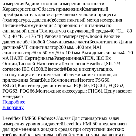
измеренияРадиоизотопное измерение плотности
Характеристики/Область примененияКомпактный
преобразователь для экстремальных условий процесса
(температура, давление);бесконтактный метод измерения
Питание/Коммуникация2-проводной с питанием по
сигнальной цепи Температура окружающей среды-40 °C...+80
°C,(-40 °F...+176 °F) Рабочая температураЛюбой Рабочее
давление абс.Любой Смычиваемые частиБесконтактно Длина
датчикаPVT сцинтиллятор200 мм...400 мм,NAI
сцинтиллятор:50 x 50 мм,50 x 100 мм Выходные сигналы4...20
мA HART Сертификаты/РазерешенияATEX, IEC Ex
ОпцииДисплей НазначенияТехнология Heartbeat,SIL 2/3
согласно IEC 61508,Bluetooth®Ввод в эксплуатацию,
эксплуатация и техническое обслуживание с помощью
приложения SmartBlue КомпонентыИзотоп: FSG60,
FSG61,Контейнер для источника: FQG60, FQG61, FQG62,
FQG63, FQG66,Монтажные аксессуары: FHG61
Цену назовет
менеджер
Подробнее
В корзину
Levelflex FMP50
Endress+Hauser
Для стандартных задач
измерения уровня жидкостейLevelflex FMP50 предназначен
для применения в жидких средах при отсутствии жестких
требований к значениям рабочей температуры, давления и