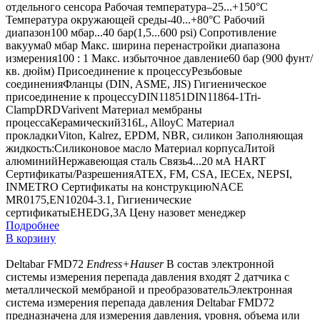
отдельного сенсора Рабочая температура–25...+150°C
Температура окружающей среды-40...+80°C Рабочий
диапазон100 мбар...40 бар(1,5...600 psi) Сопротивление
вакуума0 мбар Макс. ширина перенастройки диапазона
измерения100 : 1 Макс. избыточное давление60 бар (900 фунт/
кв. дюйм) Присоединение к процессуРезьбовые
соединенияФланцы (DIN, ASME, JIS) Гигиеническое
присоединение к процессуDIN11851DIN11864-1Tri-
ClampDRDVarivent Материал мембраны
процессаКерамический316L, AlloyC Материал
прокладкиViton, Kalrez, EPDM, NBR, силикон Заполняющая
жидкость:Силиконовое масло Материал корпусаЛитой
алюминийНержавеющая сталь Связь4...20 мА HART
Сертификаты/РазрешенияATEX, FM, CSA, IECEx, NEPSI,
INMETRO Сертификаты на конструкциюNACE
MR0175,EN10204-3.1, Гигиенические
сертификатыEHEDG,3A
Цену назовет менеджер
Подробнее
В корзину
Deltabar FMD72
Endress+Hauser
В состав электронной
системы измерения перепада давления входят 2 датчика с
металлической мембраной и преобразовательЭлектронная
система измерения перепада давления Deltabar FMD72
предназначена для измерения давления, уровня, объема или