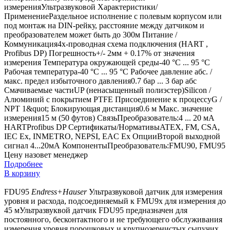
измеренияУльтразвуковой Характеристики/
ПрименениеРаздельное исполнение с полевым корпусом или
под монтаж на DIN-рейку, расстояние между датчиком и
преобразователем может быть до 300м Питание /
Коммуникация4х-проводная схема подключения (HART ,
Profibus DP) Погрешность+/- 2мм + 0.17% от значения
измерения Температура окружающей среды-40 °C ... 95 °C
Рабочая температура-40 °C ... 95 °C Рабочее давление абс. /
макс. предел избыточного давления0.7 бар ... 3 бар абс
Смачиваемые частиUP (ненасыщенный полиэстер)Silicon /
Алюминий с покрытием PTFE Присоединение к процессуG /
NPT 1&quot; Блокирующая дистанция0.6 м Макс. значение
измерения15 м (50 футов) СвязьПреобразователь:4 ... 20 мА
HARTProfibus DP Сертификаты/НормативыATEX, FM, CSA,
IEC Ex, INMETRO, NEPSI, EAC Ex ОпцииВторой выходной
сигнал 4...20мА КомпонентыПреобразователь:FMU90, FMU95
Цену назовет менеджер
Подробнее
В корзину
FDU95
Endress+Hauser
Ультразвуковой датчик для измерения
уровня и расхода, подсоединяемый к FMU9x для измерения до
45 мУльтразвуквой датчик FDU95 предназначен для
постоянного, бесконтактного и не требующего обслуживания
измерения уровня порошковых и крупнозернистых сыпучих