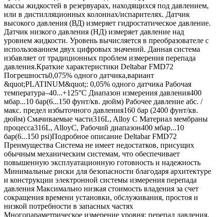
массы жидкостей в резервуарах, находящихся под давлением,
или в дистилляционных колоннах/испарителях. Датчик
высокого давления (ВД) измеряет гидростатическое давление.
Датчик низкого давления (НД) измеряет давление над
уровнем жидкости. Уровень вычисляется в преобразователе с
использованием двух цифровых значений. Данная система
избавляет от традиционных проблем измерения перепада
давления.Краткие характеристики Deltabar FMD72
Погрешность0,075% одного датчика,вариант
&quot;PLATINUM&quot;: 0,05% одного датчика Рабочая
температура–40...+125°C Диапазон измерения давления400
мбар...10 бар(6...150 фунт/кв. дюйм) Рабочее давление абс. /
макс. предел избыточного давления160 бар (2400 фунт/кв.
дюйм) Смачиваемые части316L, Alloy C Материал мембраны
процесса316L, AlloyC, Рабочий диапазон400 мбар...10
бар(6...150 psi)Подробное описание Deltabar FMD72
Преимущества Система не имеет недостатков, присущих
обычным механическим системам, что обеспечивает
повышенную эксплуатационную готовность и надежность
Минимальные риски для безопасности благодаря архитектуре
и конструкции электронной системы измерения перепада
давления Максимально низкая стоимость владения за счет
сокращения времени установки, обслуживания, простоя и
низкой потребности в запасных частях
Многопараметрическое измерение уровня: перепад давления,