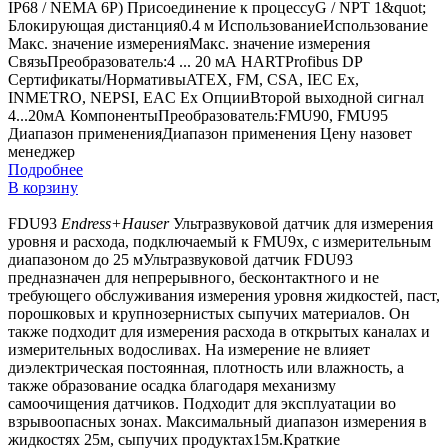
IP68 / NEMA 6P) Присоединение к процессуG / NPT 1&quot;
Блокирующая дистанция0.4 м ИспользованиеИспользование
Макс. значение измеренияМакс. значение измерения
СвязьПреобразователь:4 ... 20 мА HARTProfibus DP
Сертификаты/НормативыATEX, FM, CSA, IEC Ex,
INMETRO, NEPSI, EAC Ex ОпцииВторой выходной сигнал
4...20мА КомпонентыПреобразователь:FMU90, FMU95
Диапазон примененияДиапазон применения
Цену назовет
менеджер
Подробнее
В корзину
FDU93
Endress+Hauser
Ультразвуковой датчик для измерения
уровня и расхода, подключаемый к FMU9x, с измерительным
диапазоном до 25 мУльтразвуковой датчик FDU93
предназначен для непрерывного, бесконтактного и не
требующего обслуживания измерения уровня жидкостей, паст,
порошковых и крупнозернистых сыпучих материалов. Он
также подходит для измерения расхода в открытых каналах и
измерительных водосливах. На измерение не влияет
диэлектрическая постоянная, плотность или влажность, а
также образование осадка благодаря механизму
самоочищения датчиков. Подходит для эксплуатации во
взрывоопасных зонах. Максимальный диапазон измерения в
жидкостях 25м, сыпучих продуктах15м.Краткие