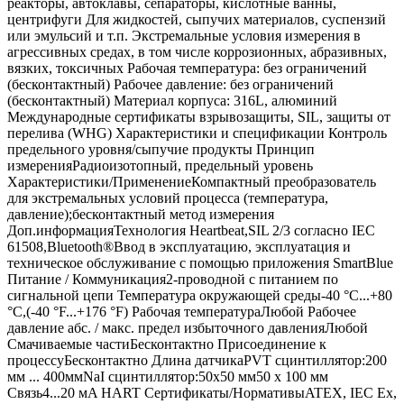
реакторы, автоклавы, сепараторы, кислотные ванны,
центрифуги Для жидкостей, сыпучих материалов, суспензий
или эмульсий и т.п. Экстремальные условия измерения в
агрессивных средах, в том числе коррозионных, абразивных,
вязких, токсичных Рабочая температура: без ограничений
(бесконтактный) Рабочее давление: без ограничений
(бесконтактный) Материал корпуса: 316L, алюминий
Международные сертификаты взрывозащиты, SIL, защиты от
перелива (WHG) Характеристики и спецификации Контроль
предельного уровня/сыпучие продукты Принцип
измеренияРадиоизотопный, предельный уровень
Характеристики/ПрименениеКомпактный преобразователь
для экстремальных условий процесса (температура,
давление);бесконтактный метод измерения
Доп.информацияТехнология Heartbeat,SIL 2/3 согласно IEC
61508,Bluetooth®Ввод в эксплуатацию, эксплуатация и
техническое обслуживание с помощью приложения SmartBlue
Питание / Коммуникация2-проводной с питанием по
сигнальной цепи Температура окружающей среды-40 °C...+80
°C,(-40 °F...+176 °F) Рабочая температураЛюбой Рабочее
давление абс. / макс. предел избыточного давленияЛюбой
Смачиваемые частиБесконтактно Присоединение к
процессуБесконтактно Длина датчикаPVT сцинтиллятор:200
мм ... 400ммNaI сцинтиллятор:50x50 мм50 x 100 мм
Связь4...20 мA HART Сертификаты/НормативыATEX, IEC Ex,