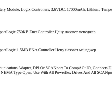
tery Module, Logix Controllers, 3.6VDC, 17000mAh, Lithium, Tempera
actLogix 750KB Enet Controller
Цену назовет менеджер
actLogix 1.5MB ENet Controller
Цену назовет менеджер
unications Adapter, DPI Or SCANport To CompACt IO, Connects 
UL-NEMA Type Open, Use With All Powerflex Drives And All SCANpor