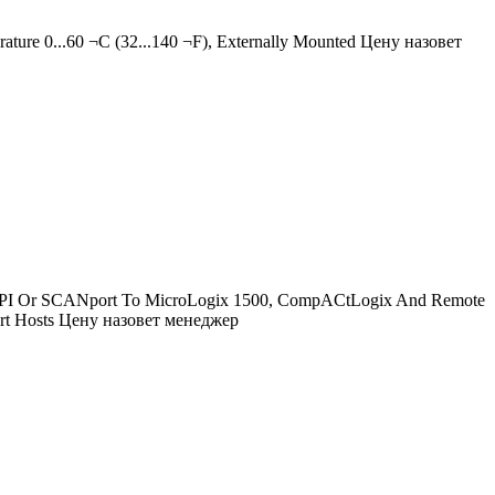
ture 0...60 ¬C (32...140 ¬F), Externally Mounted
Цену назовет
DPI Or SCANport To MicroLogix 1500, CompACtLogix And Remote
t Hosts
Цену назовет менеджер