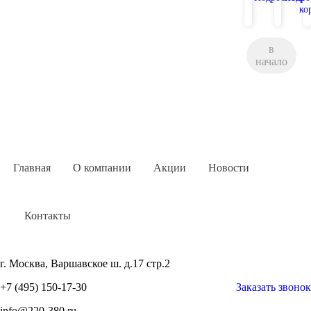
ко
в
начало
Главная
О компании
Акции
Новости
Контакты
г. Москва, Варшавское ш. д.17 стр.2
+7 (495) 150-17-30
Заказать звонок
info@220-380.ru