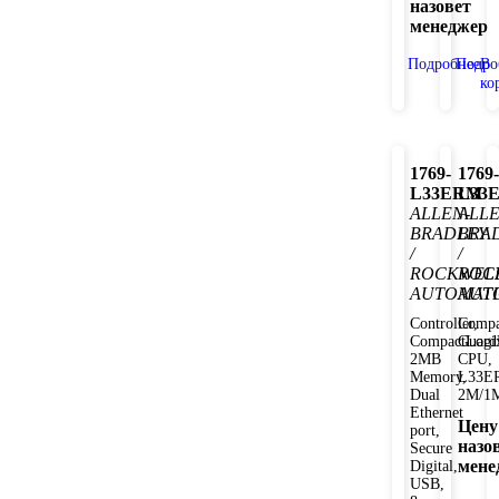
назовет
менеджер
Подробнее
Подро
В
ко
1769-
1769-
L33ERM
L33
ALLEN-
ALLE
BRADLEY
BRA
/
/
ROCKWEL
ROC
AUTOMAT
AUT
Controller,
Compa
CompactLogi
Guard
2MB
CPU,
Memory,
L33E
Dual
2M/1
Ethernet
Цену
port,
назо
Secure
мене
Digital,
USB,