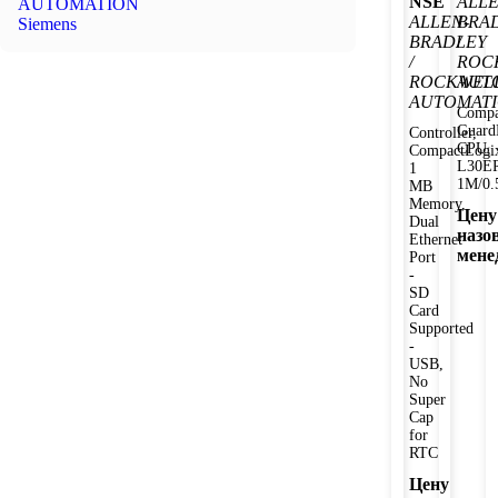
NSE
ALLE
AUTOMATION
ALLEN-
BRA
Siemens
BRADLEY
/
/
ROC
ROCKWEL
AUT
AUTOMAT
Compa
Guard
Controller,
CPU,
CompactLogi
L30E
1
1M/0
MB
Memory,
Цену
Dual
назо
Ethernet
мене
Port
-
SD
Card
Supported
-
USB,
No
Super
Cap
for
RTC
Цену