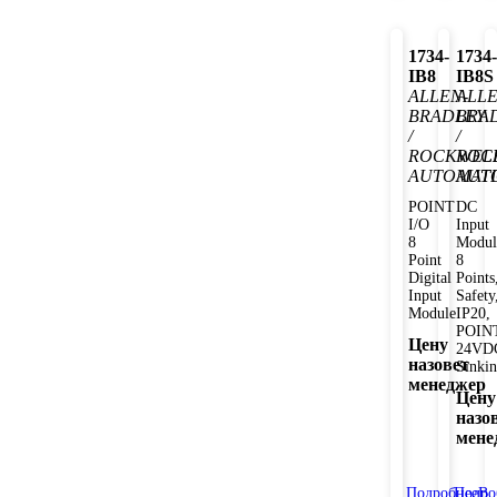
1734-
1734-
IB8
IB8S
ALLEN-
ALLE
BRADLEY
BRA
/
/
ROCKWEL
ROC
AUTOMAT
AUT
POINT
DC
I/O
Input
8
Modul
Point
8
Digital
Points
Input
Safety
Module
IP20,
POIN
Цену
24VD
назовет
Sinki
менеджер
Цену
назо
мене
Подробнее
Подро
В