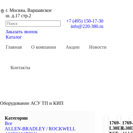
г. Москва, Варшавское
ш. д.17 стр.2
+7 (495) 150-17-30
info@220-380.ru
Заказать звонок
0
Каталог
Главная
О компании
Акции
Новости
Контакты
Оборудование АСУ ТП и КИП
Категории
1769-
1769-
Все
L30ER-
L30
ALLEN-BRADLEY / ROCKWELL