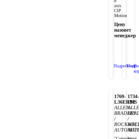
8
axis
CIP
Motion
Цену
назовет
менеджер
Подробнее
Подро
В
ко
1769-
1734-
L36ERMS
IB2
ALLEN-
ALLE
BRADLEY
BRA
/
/
ROCKWEL
ROC
AUTOMAT
AUT
"Compact
Input