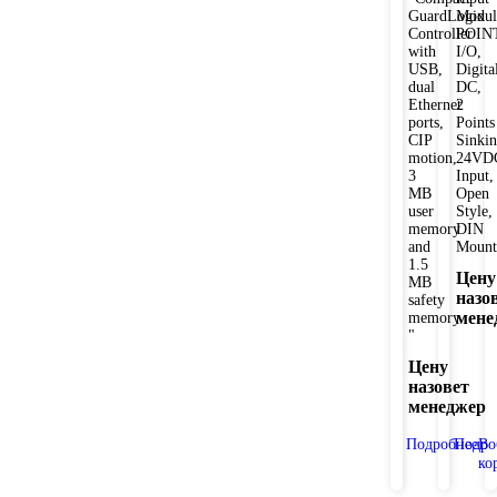
GuardLogix
Modul
Controller
POIN
with
I/O,
USB,
Digita
dual
DC,
Ethernet
2
ports,
Points
CIP
Sinki
motion,
24VD
3
Input,
MB
Open
user
Style,
memory
DIN
and
Mount
1.5
Цену
MB
назо
safety
мене
memory
"
Цену
назовет
менеджер
Подробнее
Подро
В
ко